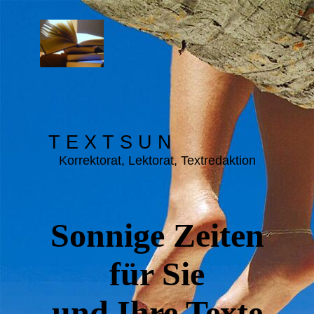
T E X T S U N
Korrektorat, Lektorat, Textredaktion
Sonnige Zeiten
für Sie
und Ihre Texte