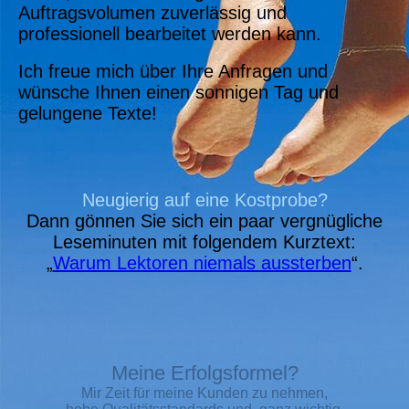
Auftragsvolumen zuverlässig und
professionell bearbeitet werden kann.
Ich freue mich über Ihre Anfragen und
wünsche Ihnen einen sonnigen Tag und
gelungene Texte!
Neugierig auf eine Kostprobe?
Dann gönnen Sie sich ein paar vergnügliche
Leseminuten mit folgendem Kurztext:
„
Warum Lektoren niemals aussterben
“.
Meine Erfolgsformel?
Mir Zeit f
ür meine Kunde
n zu nehmen,