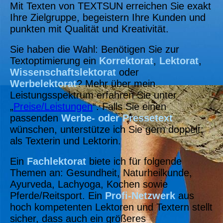
Mit Texten von TEXTSUN erreichen Sie exakt
Ihre Zielgruppe, begeistern Ihre Kunden und
punkten mit Qualität und Kreativität.
Sie haben die Wahl: Benötigen Sie zur
Textoptimierung ein
Korrektorat
,
Lektorat
,
Wissenschaftslektorat
oder
Werbelektorat
? Mehr über mein
Leistungsspektrum erfahren Sie unter
„
Preise/Leistungen
“. Falls Sie einen
passenden
Werbe- oder Pressetext
wünschen, unterstütze ich Sie gern doppelt:
als Texterin und Lektorin.
Ein
Fachlektorat
biete ich für folgende
Themen an: Gesundheit, Naturheilkunde,
Ayurveda, Lachyoga, Kochen sowie
Pferde/Reitsport. Ein
Profi-Netzwerk
aus
hoch kompetenten Lektoren und Textern stellt
sicher, dass auch ein größeres